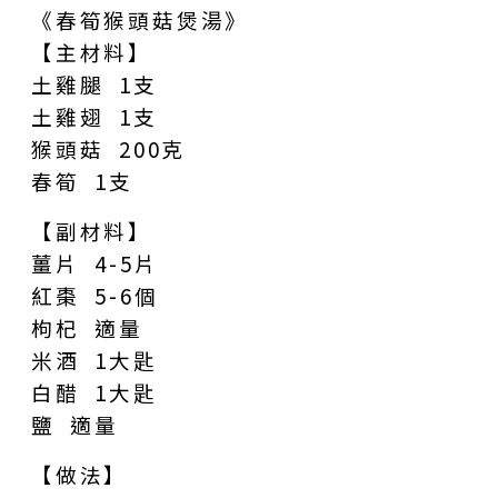
《春筍猴頭菇煲湯》
【主材料】
土雞腿 1支
土雞翅 1支
猴頭菇 200克
春筍 1支
【副材料】
薑片 4-5片
紅棗 5-6個
枸杞 適量
米酒 1大匙
白醋 1大匙
鹽 適量
【做法】