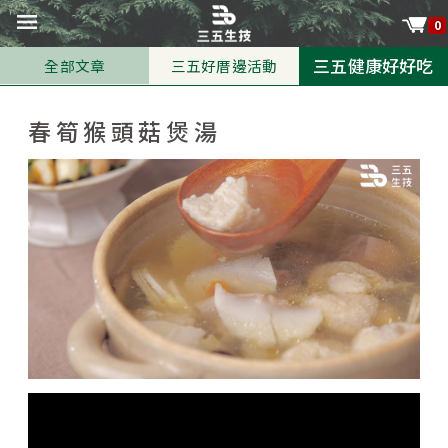
0
三五健康好好吃
全部文章
三五好厝邊活動
春筍猴頭菇煲湯